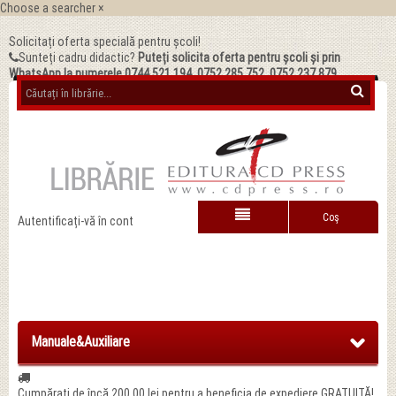
Choose a searcher
×
Solicitați oferta specială pentru școli!
Sunteți cadru didactic?
Puteți solicita oferta pentru școli și prin
WhatsApp la numerele 0744.521.194, 0752.285.752, 0752.237.879
Coş
Autentificați-vă în cont
Manuale&Auxiliare
Cumpărați de încă
200,00 lei
pentru a beneficia de expediere GRATUITĂ!