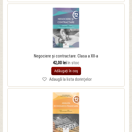
Negociere și contractare. Clasa a XII-a
42,00 lei
în stoc
Adăugați în coş
Adaugă la lista dorinţelor