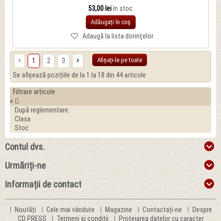
53,00 lei
în stoc
Adăugați în coş
Adaugă la lista dorinţelor
Afișați-le pe toate
1
2
3
Se afișează pozițiile de la 1 la 18 din 44 articole
Filtrare articole
×
După reglementare:
Clasa
Stoc
Contul dvs.
Urmăriți-ne
Informații de contact
Noutăți
Cele mai vândute
Magazine
Contactați-ne
Despre
CD PRESS
Termeni și condiții
Protejarea datelor cu caracter