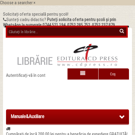
Choose a searcher
×
Solicitați oferta specială pentru școli!
Sunteți cadru didactic?
Puteți solicita oferta pentru școli și prin
WhatsApp la numerele 0744.521.194, 0752.285.752, 0752.237.879
Coş
Autentificați-vă în cont
Manuale&Auxiliare
Cumpărați de încă
200,00 lei
pentru a beneficia de expediere GRATUITĂ!