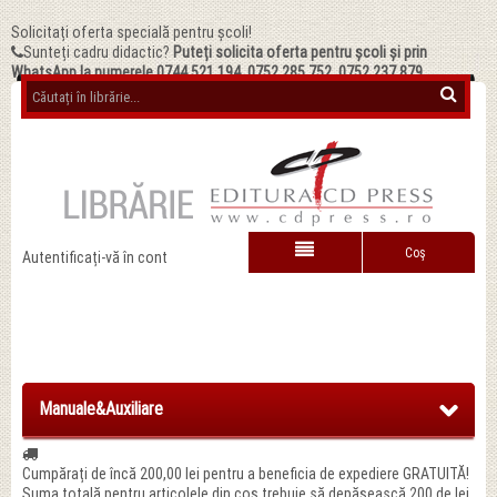
Solicitați oferta specială pentru școli!
Sunteți cadru didactic?
Puteți solicita oferta pentru școli și prin
WhatsApp la numerele 0744.521.194, 0752.285.752, 0752.237.879
Coş
Autentificați-vă în cont
Manuale&Auxiliare
Cumpărați de încă
200,00 lei
pentru a beneficia de expediere GRATUITĂ!
Suma totală pentru articolele din coș trebuie să depășească 200 de lei