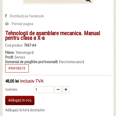
Distribuiți pe Facebook
Printați pagina
Tehnologii de asamblare mecanica. Manual
pentru clasa a X-a
Cod produs:
7687-A4
Filiera:
Tehnologică
Profil:
Servicii
Domeniul de pregătire profesională:
Electromecanică
RĂSFOIEȘTE
inclusiv TVA
48,00 lei
Cantitate
Adăugați în coş
Adăugaţi la lista dorinţelor