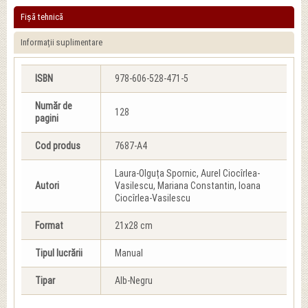
Fișă tehnică
Informații suplimentare
ISBN
978-606-528-471-5
Număr de
128
pagini
Cod produs
7687-A4
Laura-Olguța Spornic, Aurel Ciocîrlea-
Autori
Vasilescu, Mariana Constantin, Ioana
Ciocîrlea-Vasilescu
Format
21x28 cm
Tipul lucrării
Manual
Tipar
Alb-Negru