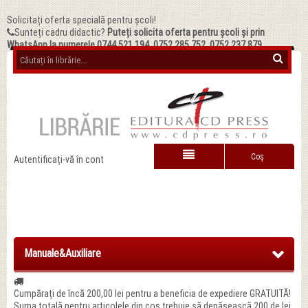
Solicitați oferta specială pentru școli!
Sunteți cadru didactic?
Puteți solicita oferta pentru școli și prin
WhatsApp la numerele 0744.521.194, 0752.285.752, 0752.237.879
Coş
Autentificați-vă în cont
Manuale&Auxiliare
Cumpărați de încă
200,00 lei
pentru a beneficia de expediere GRATUITĂ!
Suma totală pentru articolele din coș trebuie să depășească 200 de lei