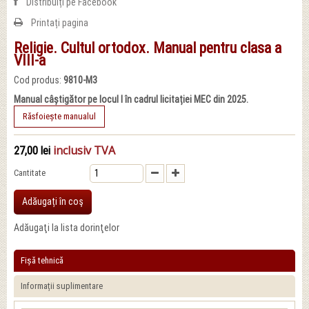
Distribuiți pe Facebook
Printați pagina
Religie. Cultul ortodox. Manual pentru clasa a
VIII-a
Cod produs:
9810-M3
Manual câștigător pe locul I în cadrul licitației MEC din 2025.
Răsfoiește manualul
inclusiv TVA
27,00 lei
Cantitate
Adăugați în coş
Adăugaţi la lista dorinţelor
Fișă tehnică
Informații suplimentare