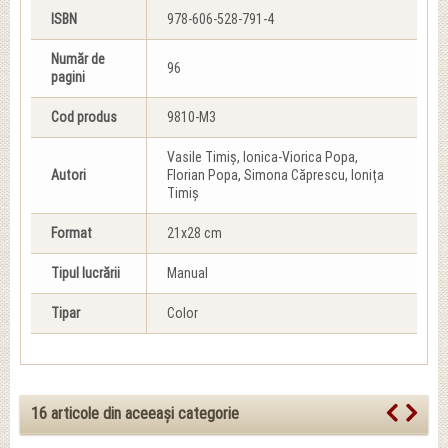
ISBN
978-606-528-791-4
Număr de
96
pagini
Cod produs
9810-M3
Vasile Timiș, Ionica-Viorica Popa,
Autori
Florian Popa, Simona Căprescu, Ionița
Timiș
Format
21x28 cm
Tipul lucrării
Manual
Tipar
Color
16 articole din aceeași categorie