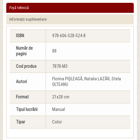
Fișă tehnică
Informații suplimentare
ISBN
978-606-528-524-8
Număr de
88
pagini
Cod produs
7878-M3
Florina PIȘLEAGĂ, Natalia LAZĂR, Stela
Autori
OLTEANU
Format
21x28 cm
Tipul lucrării
Manual
Tipar
Color