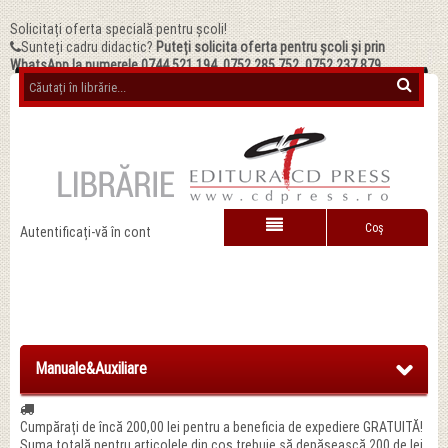
Solicitați oferta specială pentru școli!
Sunteți cadru didactic?
Puteți solicita oferta pentru școli și prin
WhatsApp la numerele 0744.521.194, 0752.285.752, 0752.237.879
Coş
Autentificați-vă în cont
Manuale&Auxiliare
Cumpărați de încă
200,00 lei
pentru a beneficia de expediere GRATUITĂ!
Suma totală pentru articolele din coș trebuie să depășească 200 de lei