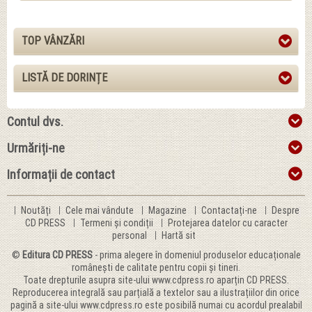
TOP VÂNZĂRI
LISTĂ DE DORINȚE
Contul dvs.
Urmăriți-ne
Informații de contact
Noutăți
Cele mai vândute
Magazine
Contactați-ne
Despre
CD PRESS
Termeni și condiții
Protejarea datelor cu caracter
personal
Hartă sit
©
Editura CD PRESS
- prima alegere în domeniul produselor educaționale
românești de calitate pentru copii și tineri.
Toate drepturile asupra site-ului www.cdpress.ro aparțin CD PRESS.
Reproducerea integrală sau parțială a textelor sau a ilustrațiilor din orice
pagină a site-ului www.cdpress.ro este posibilă numai cu acordul prealabil