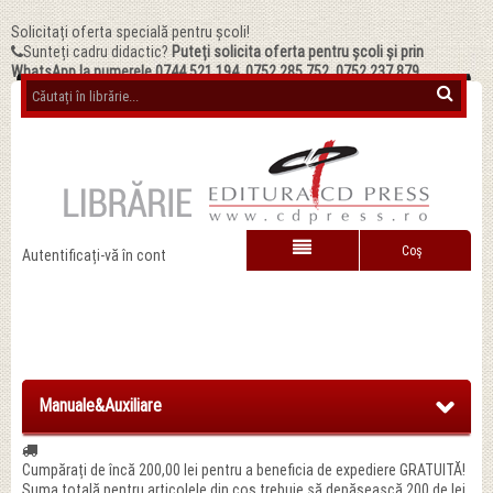
Solicitați oferta specială pentru școli!
Sunteți cadru didactic?
Puteți solicita oferta pentru școli și prin
WhatsApp la numerele 0744.521.194, 0752.285.752, 0752.237.879
Coş
Autentificați-vă în cont
Manuale&Auxiliare
Cumpărați de încă
200,00 lei
pentru a beneficia de expediere GRATUITĂ!
Suma totală pentru articolele din coș trebuie să depășească 200 de lei