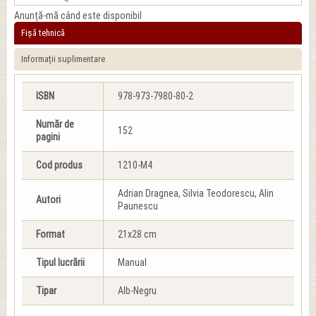
Anunță-mă când este disponibil
Fișă tehnică
Informații suplimentare
ISBN
978-973-7980-80-2
Număr de
152
pagini
Cod produs
1210-M4
Adrian Dragnea, Silvia Teodorescu, Alin
Autori
Paunescu
Format
21x28 cm
Tipul lucrării
Manual
Tipar
Alb-Negru