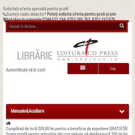
Solicitați oferta specială pentru școli!
Sunteți cadru didactic?
Puteți solicita oferta pentru școli și prin
WhatsApp la numerele 0744.521.194, 0752.285.752, 0752.237.879
Coş
Autentificați-vă în cont
Manuale&Auxiliare
Cumpărați de încă
200,00 lei
pentru a beneficia de expediere GRATUITĂ!
Suma totală pentru articolele din coș trebuie să depășească 200 de lei