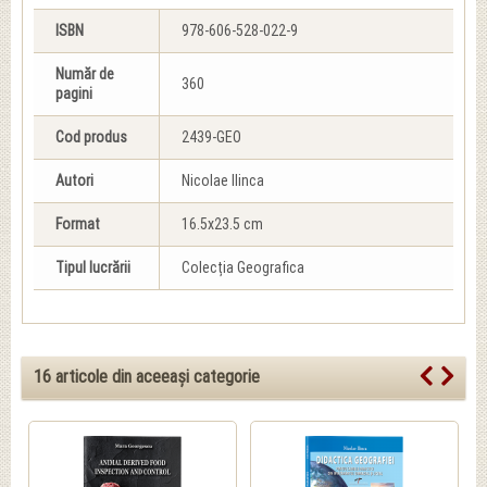
ISBN
978-606-528-022-9
Număr de
360
pagini
Cod produs
2439-GEO
Autori
Nicolae Ilinca
Format
16.5x23.5 cm
Tipul lucrării
Colecția Geografica
16 articole din aceeași categorie